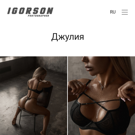
RU
Джулия