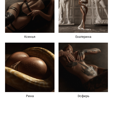
Ксенья
Екатерина
Рина
Эсфирь