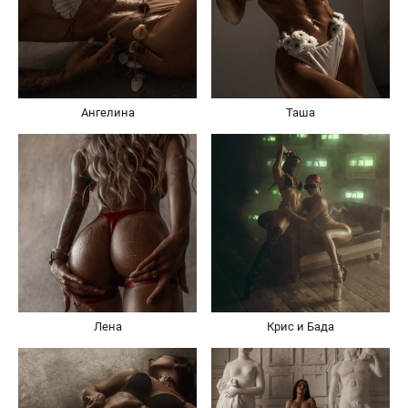
Ангелина
Таша
Лена
Крис и Бада