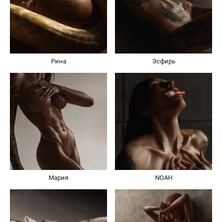
Рина
Эсфирь
Мария
NOAH