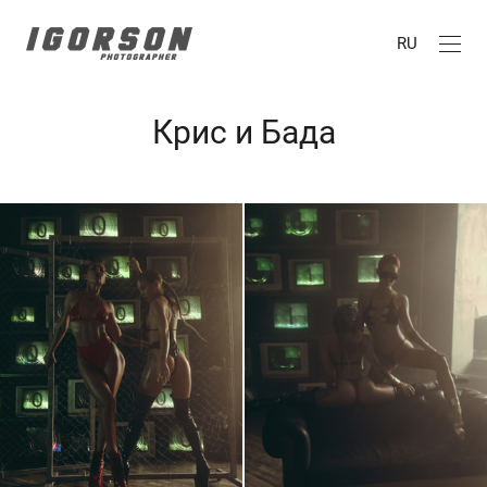
RU
Крис и Бада