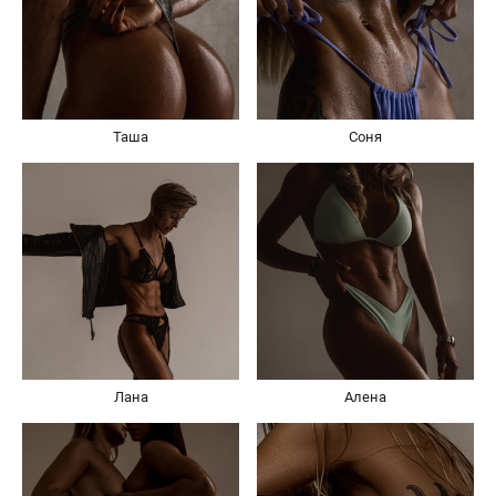
Таша
Соня
Лана
Алена