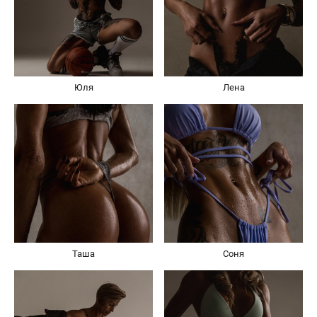
Юля
Лена
Таша
Соня