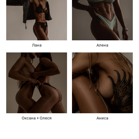
Лана
Алена
Оксана + Олеся
Аниса