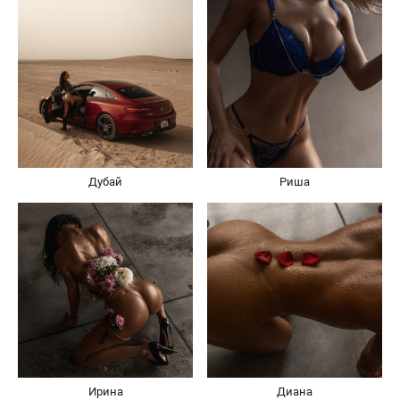
Дубай
Риша
Ирина
Диана