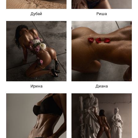
Дубай
Риша
Ирина
Диана